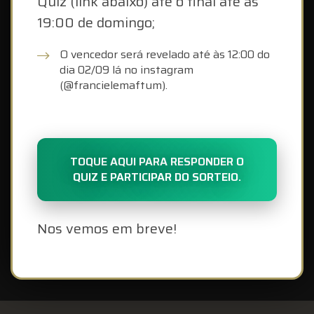
Quiz (link abaixo) até o final até às
19:00 de domingo;
O vencedor será revelado até às 12:00 do
dia 02/09 lá no instagram
(@francielemaftum).
TOQUE AQUI PARA RESPONDER O
QUIZ E PARTICIPAR DO SORTEIO.
Nos vemos em breve!